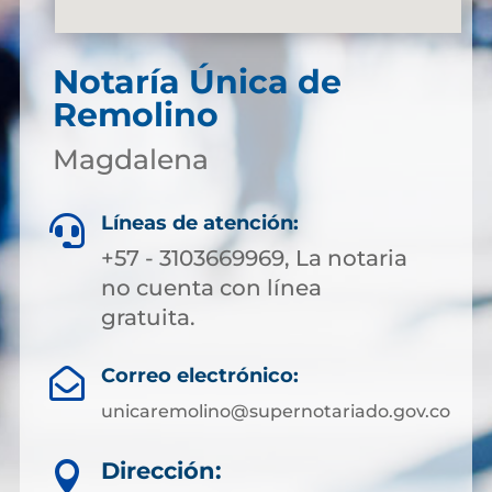
Notaría Única de
Remolino
Magdalena
Líneas de atención:

+57 - 3103669969, La notaria
no cuenta con línea
gratuita.
Correo electrónico:

unicaremolino@supernotariado.gov.co
Dirección:
