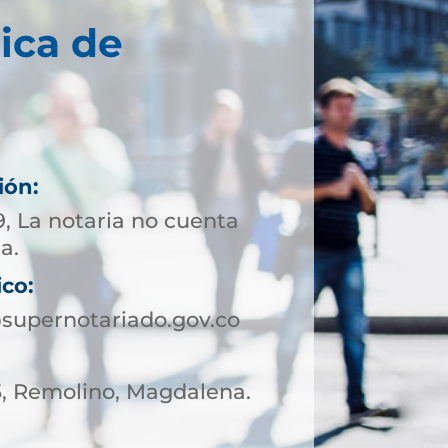
ica de
ión:
, La notaria no cuenta
a.
ico:
supernotariado.gov.co
05, Remolino, Magdalena.