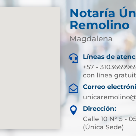
Notaría Ún
Remolino
Magdalena
Líneas de atenc

+57 - 3103669969
con línea gratuit
Correo electrón

unicaremolino@
Dirección:

Calle 10 N° 5 - 
(Única Sede)