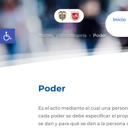
Inicio
Abrir barra de herramientas
Home
Sin categoría
Poder
9
9
Poder
Es el acto mediante el cual una person
cada poder se debe especificar el propó
se dan y para qué se dan a la persona 