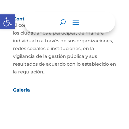
Abrir barra de herramientas
Control social
El control social es el derecho y el deber de
los ciudadanos a participar, de manera
individual o a través de sus organizaciones,
redes sociales e instituciones, en la
vigilancia de la gestión pública y sus
resultados de acuerdo con lo establecido en
la regulación...
Galería