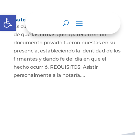
Abrir barra de herramientas
Autenticaciones
Es cuando el notario da testimonio escrito
de que las firmas que aparecen en un
documento privado fueron puestas en su
presencia, estableciendo la identidad de los
firmantes y dando fe del día en que el
hecho ocurrió. REQUISITOS: Asistir
personalmente a la notaría....