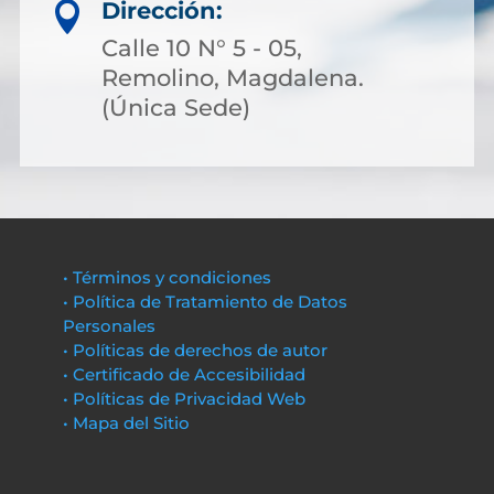
Dirección:

Calle 10 N° 5 - 05,
Remolino, Magdalena.
(Única Sede)
• Términos y condiciones
• Política de Tratamiento de Datos
Personales
• Políticas de derechos de autor
• Certificado de Accesibilidad
• Políticas de Privacidad Web
• Mapa del Sitio