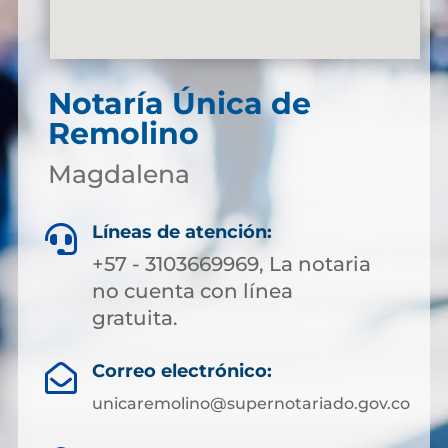
Notaría Única de
Remolino
Magdalena
Líneas de atención:

+57 - 3103669969, La notaria
no cuenta con línea
gratuita.
Correo electrónico:

unicaremolino@supernotariado.gov.co