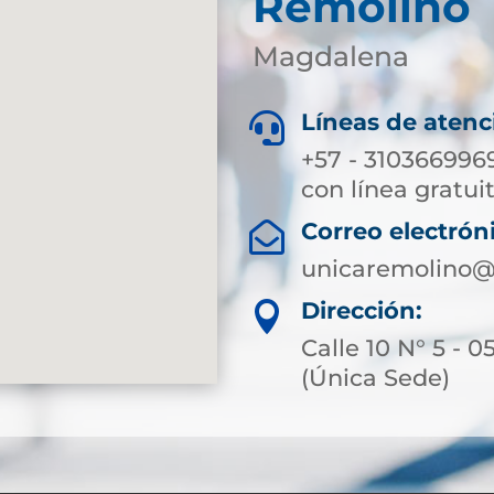
Remolino
Magdalena
Líneas de atenc

+57 - 3103669969
con línea gratuit
Correo electrón

unicaremolino@
Dirección:

Calle 10 N° 5 - 
(Única Sede)