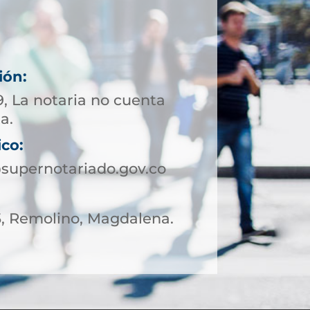
ión:
, La notaria no cuenta
a.
ico:
supernotariado.gov.co
05, Remolino, Magdalena.